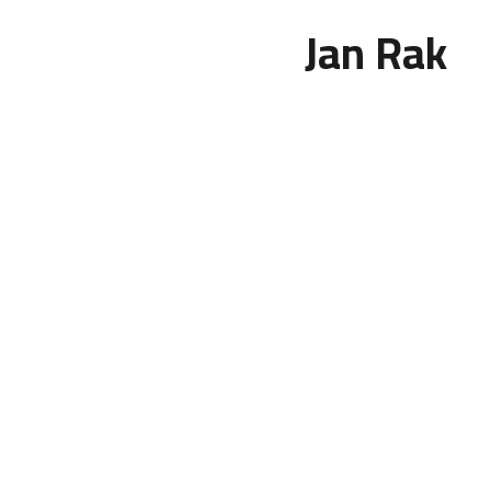
Jan Rak
cs
en