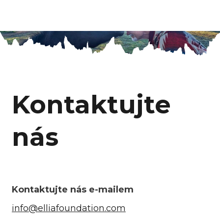
Jan Rak
cs
en
Menu
Kontaktujte
nás
Kontaktujte nás e-mailem
info@elliafoundation.com