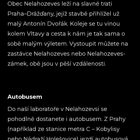
Obec Nelahozeves leží na slavné trati
Praha–Drážďany, jejíž stavbě přihlížel už
malý Antonín Dvořák. Koleje se tu vinou
kolem Vltavy a cesta k nám je tak sama o
sobě malým výletem. Vystoupit můžete na
zastávce Nelahozeves nebo Nelahozeves-
zámek, obě jsou v pěší vzdálenosti.
Autobusem
Do naší laboratoře v Nelahozevsi se
pohodlně dostanete i autobusem. Z Prahy
(například ze stanice metra C – Kobylisy
nebo Nádraží Holešovice) jezdí autobusová