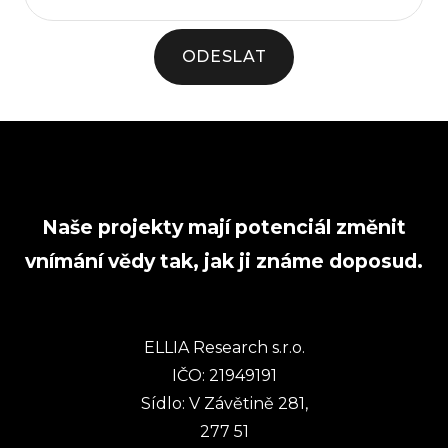
ODESLAT
Naše projekty mají potenciál změnit
vnímání vědy tak, jak ji známe doposud.
ELLIA Research s.r.o.
IČO: 21949191
Sídlo: V Závětině 281,
277 51