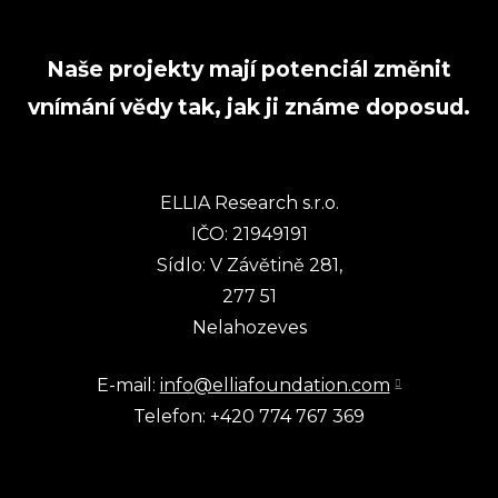
Naše projekty mají potenciál změnit
vnímání vědy tak, jak ji známe doposud.
ELLIA Research s.r.o.
IČO: 21949191
Sídlo: V Závětině 281,
277 51
Nelahozeves
E-mail:
info@elliafoundation.com
Telefon: +420 774 767 369