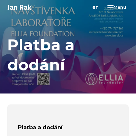
Jan Rak
cs
en
Menu
Platba a
dodání
Platba a dodání