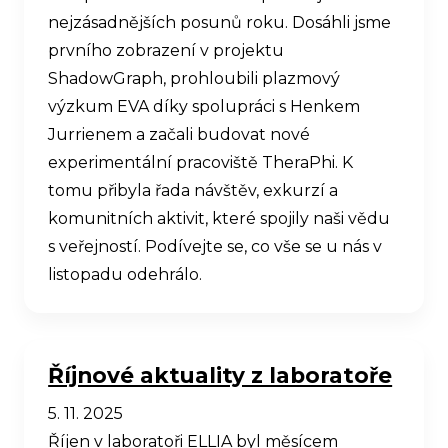
nejzásadnějších posunů roku. Dosáhli jsme
prvního zobrazení v projektu
ShadowGraph, prohloubili plazmový
výzkum EVA díky spolupráci s Henkem
Jurrienem a začali budovat nové
experimentální pracoviště TheraPhi. K
tomu přibyla řada návštěv, exkurzí a
komunitních aktivit, které spojily naši vědu
s veřejností. Podívejte se, co vše se u nás v
listopadu odehrálo.
Říjnové aktuality z laboratoře
5. 11. 2025
Říjen v laboratoři ELLIA byl měsícem