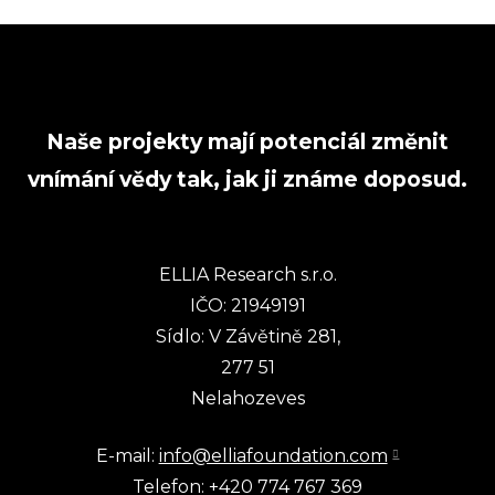
Naše projekty mají potenciál změnit
vnímání vědy tak, jak ji známe doposud.
ELLIA Research s.r.o.
IČO: 21949191
Sídlo: V Závětině 281,
277 51
Nelahozeves
E-mail:
info@elliafoundation.com
Telefon: +420 774 767 369