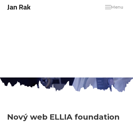
Jan Rak
cs
en
Menu
Aktuality z
laboratoře
Nový web ELLIA foundation