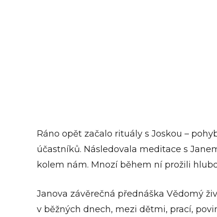
Ráno opět začalo rituály s Joskou – poh
účastníků. Následovala meditace s Janem
kolem nám. Mnozí během ní prožili hlubo
Janova závěrečná přednáška Vědomý život
v běžných dnech, mezi dětmi, prací, povi