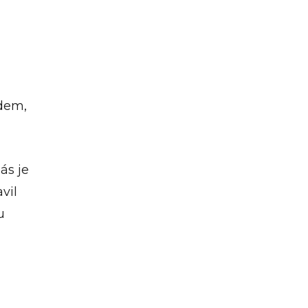
idem,
ás je
vil
u