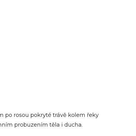
em po rosou pokryté trávě kolem řeky
enním probuzením těla i ducha.