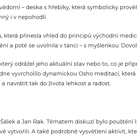
ědomí – deska s hřebíky, která symbolicky prověřo
ný i v nepohodlí.
, která přinesla vhled do principů východní med
í a poté se uvolnila v tanci – s myšlenkou: Dovoli
 který odrážel jeho aktuální stav nebo to, co je př
dne vyvrcholilo dynamickou Osho meditací, kter
navrátit tak do života lehkost a radost.
álek a Jan Rak. Tématem diskuzí bylo pouštění lpě
ě vytvořili. A také podrobné vysvětlení aktivit, kt