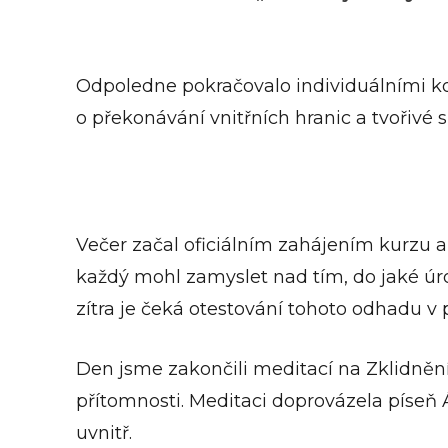
Odpoledne pokračovalo individuálními kon
o překonávání vnitřních hranic a tvořivé sí
Večer začal oficiálním zahájením kurzu
každý mohl zamyslet nad tím, do jaké úrov
zítra je čeká otestování tohoto odhadu v p
Den jsme zakončili meditací na Zklidnění
přítomnosti. Meditaci doprovázela píseň 
uvnitř.