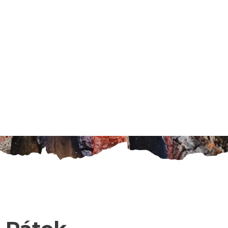
Dení
Cesta k u