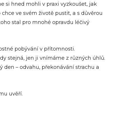
 si hned mohli v praxi vyzkoušet, jak
 chce ve svém životě pustit, a s důvěrou
toho stal pro mnohé opravdu léčivý
dostné pobývání v přítomnosti.
ždy stejná, jen ji vnímáme z různých úhlů.
elý den – odvahu, překonávání strachu a
mu uvěří.