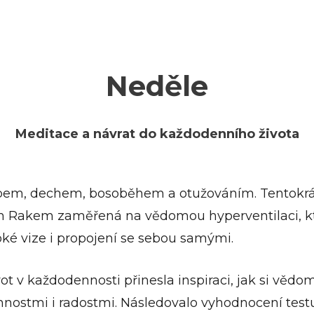
Neděle
Meditace a návrat do každodenního života
ybem, dechem, bosoběhem a otužováním. Tentokrát 
 Rakem zaměřená na vědomou hyperventilaci, kter
ké vize i propojení se sebou samými.
 v každodennosti přinesla inspiraci, jak si vědo
nnostmi i radostmi. Následovalo vyhodnocení test