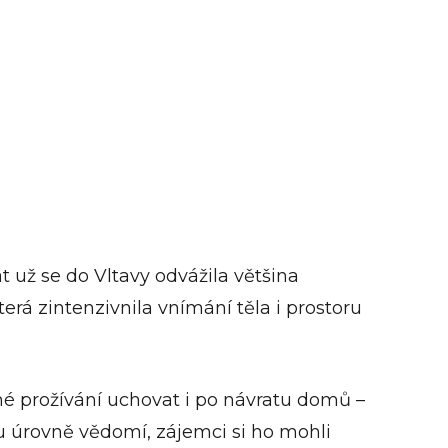
už se do Vltavy odvážila většina
á zintenzivnila vnímání těla i prostoru
mé prožívání uchovat i po návratu domů –
u úrovně vědomí, zájemci si ho mohli