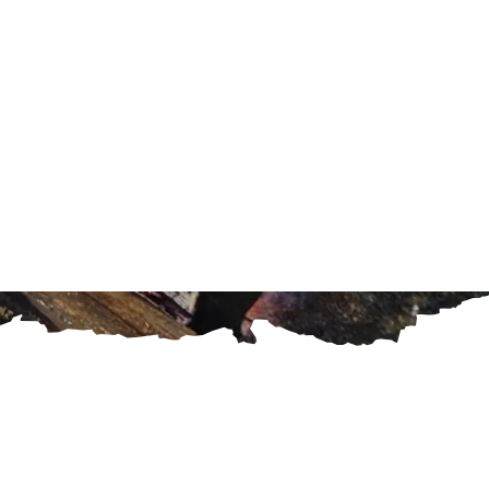
k z kurzu
vědomění