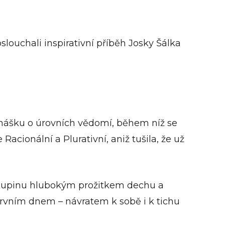
louchali inspirativní příběh Josky Šálka
nášku o úrovních vědomí, během níž se
acionální a Plurativní, aniž tušila, že už
l skupinu hlubokým prožitkem dechu a
prvním dnem – návratem k sobě i k tichu