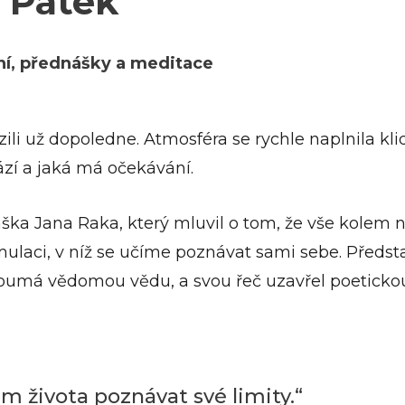
Pátek
í, přednášky a meditace
zili už dopoledne. Atmosféra se rychle naplnila kl
ází a jaká má očekávání.
a Jana Raka, který mluvil o tom, že vše kolem n
simulaci, v níž se učíme poznávat sami sebe. Předsta
zkoumá vědomou vědu, a svou řeč uzavřel poeticko
m života poznávat své limity.“