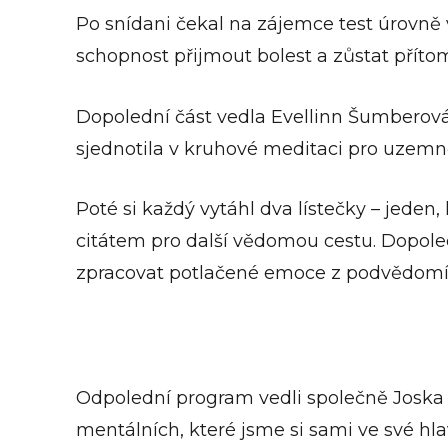
Po snídani čekal na zájemce test úrovně v
schopnost přijmout bolest a zůstat přítom
Dopolední část vedla Evellinn Šumberová
sjednotila v kruhové meditaci pro uzemněn
Poté si každý vytáhl dva lístečky – jeden,
citátem pro další vědomou cestu. Dopole
zpracovat potlačené emoce z podvědomí a 
Odpolední program vedli společně Joska Š
mentálních, které jsme si sami ve své hlav