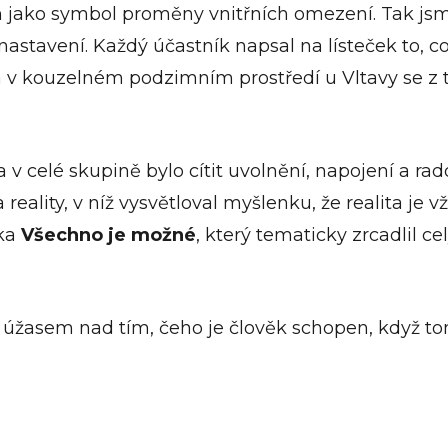
 jako symbol proměny vnitřních omezení. Tak jsme
stavení. Každý účastník napsal na lísteček to, co
 v kouzelném podzimním prostředí u Vltavy se z 
 v celé skupině bylo cítit uvolnění, napojení a ra
ality, v níž vysvětloval myšlenku, že realita je v
lka
Všechno je možné
, který tematicky zrcadlil c
 úžasem nad tím, čeho je člověk schopen, když to