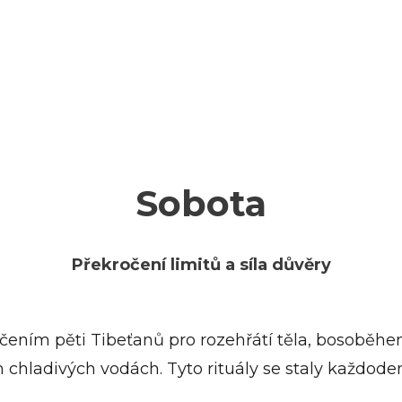
Sobota
Překročení limitů a síla důvěry
ičením pěti Tibeťanů pro rozehřátí těla, bosoběh
 chladivých vodách. Tyto rituály se staly každod