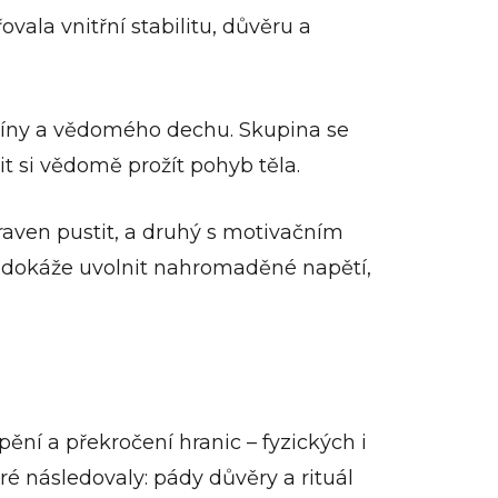
vala vnitřní stabilitu, důvěru a
icíny a vědomého dechu. Skupina se
t si vědomě prožít pohyb těla.
ipraven pustit, a druhý s motivačním
á dokáže uvolnit nahromaděné napětí,
ní a překročení hranic – fyzických i
eré následovaly: pády důvěry a rituál