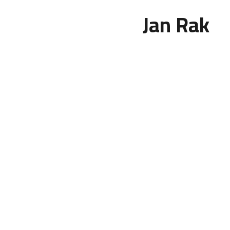
Jan Rak
cs
en