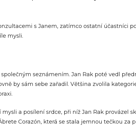
zultacemi s Janem, zatímco ostatní účastníci pos
le mysli.
 a společným seznámením. Jan Rak poté vedl před
ně by sám sebe zařadil. Většina zvolila kategorie R
raxi.
 mysli a posílení srdce, při níž Jan Rak prováze
Ábrete Corazón, která se stala jemnou tečkou za 