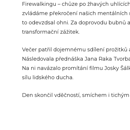
Firewalkingu – chůze po žhavých uhlících
zvládáme překročení našich mentálních na
to odevzdsal ohni. Za doprovodu bubnů a
transformační zážitek.
Večer patřil dojemnému sdílení prožitků a
Následovala přednáška Jana Raka Tvorba re
Na ni navázalo promítání filmu Josky Šá
sílu lidského ducha.
Den skončil vděčností, smíchem i tichým