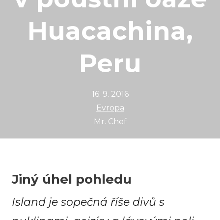
Huacachina,
Peru
16. 9. 2016
Evropa
Mr. Chef
Jiný úhel pohledu
Island je sopečná říše divů s