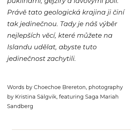
puklinami, gejzíry a lávovými poli.
Právě tato geologická krajina ji činí
tak jedinečnou. Tady je náš výběr
nejlepších věcí, které můžete na
Islandu udělat, abyste tuto
jedinečnost zachytili.
Words by Choechoe Brereton, photography
by Kristina Sälgvik, featuring Saga Mariah
Sandberg