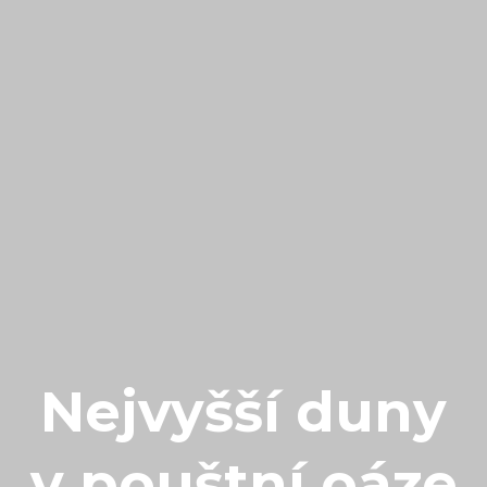
Nejvyšší duny
v pouštní oáze