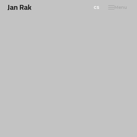
Jan Rak
en
cs
Menu