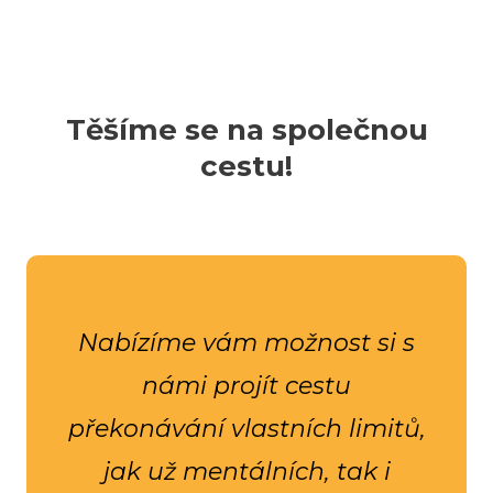
datum úhrady.
přihlášeného účastníka.
účastníka.
Zkontrolujte si datum úhrady.
Zkontrolujte si
datum úhrady.
Těšíme se na společnou
cestu!
Nabízíme vám možnost si s
námi projít cestu
překonávání vlastních limitů,
jak už mentálních, tak i