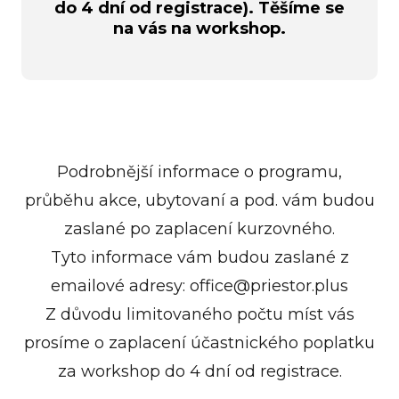
do 4 dní od registrace). Těšíme se
Číslo bankovního
Účet: FIO banka – účet EURO
na vás na workshop.
Účet:
účtu:
Číslo účtu: 2502705309/8330
Raiffeisenbank
Informace pro platbu
3965286395/5500
IBAN:
bankovním převodem
Číslo bankovního
VS: 202509
SK0783300000002502705309
účtu:
Účet: FIO banka – účet EURO
Cena pro balíček
SWIFT(BIC) kód: FIOZSKBA
3965286395/5500
Číslo účtu: 2502705309/8330
EXCLUSIVE: 18
Podrobnější informace o programu,
VS: 202509
IBAN:
Cena pro balíček EXCLUSIVE:
525 Kč
průběhu akce, ubytovaní a pod. vám budou
Cena pro balíček
SK0783300000002502705309
741 Eur
zaslané po zaplacení kurzovného.
STANDARD : 15
SWIFT(BIC) kód: FIOZSKBA
Do zprávy pro
Tyto informace vám budou zaslané z
975 Kč
Do zprávy pro příjemce
příjemce napište
emailové adresy: office@priestor.plus
Cena pro balíček STANDARD:
napište jméno a příjmení
jméno a příjmení
Do zprávy pro
Z důvodu limitovaného počtu míst vás
639 Eur
přihlášeného účastníka.
přihlášeného
příjemce napište
prosíme o zaplacení účastnického poplatku
Zkontrolujte si datum úhrady.
účastníka.
Do zprávy pro příjemce
jméno a příjmení
za workshop do 4 dní od registrace.
Zkontrolujte si
napište jméno a příjmení
přihlášeného